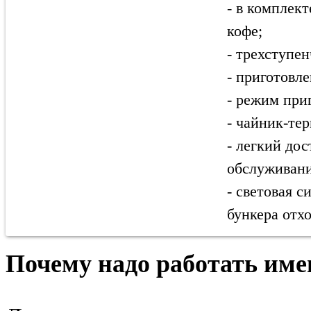
- в комплек
кофе;
- трехступе
- приготовле
- режим при
- чайник-тер
- легкий дос
обслуживани
- световая 
бункера отх
Почему надо работать име