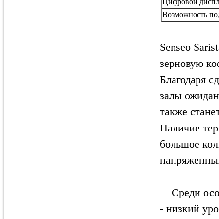
Цифровой дисп
Возможность по
Senseo Sari
зерновую ко
Благодаря с
залы ожидан
также стане
Наличие тер
большое кол
напряженны
Среди особ
- низкий ур