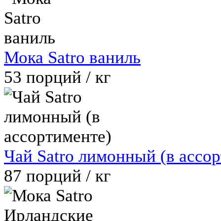
Мока Satro ваниль
53
порций / кг
Чай Satro лимонный (в ассо
87
порций / кг