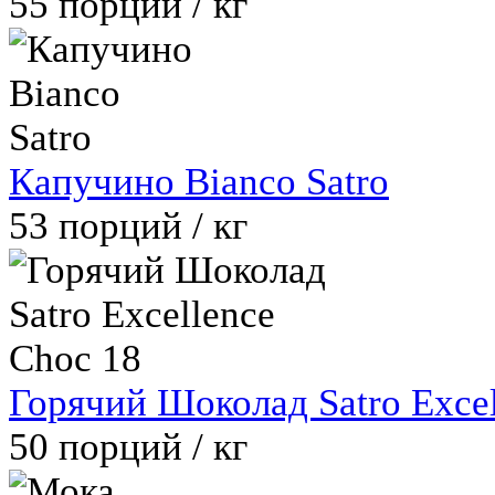
55
порций / кг
Капучино Bianco Satro
53
порций / кг
Горячий Шоколад Satro Excel
50
порций / кг