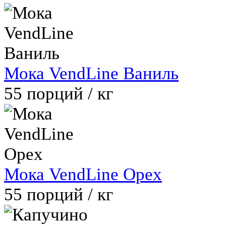
Мока VendLine Ваниль
55
порций / кг
Мока VendLine Орех
55
порций / кг