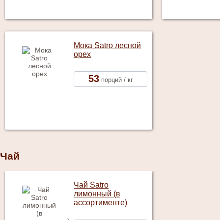
Мока Satro лесной
орех
53
порций / кг
Чай
Чай Satro
лимонный (в
ассортименте)