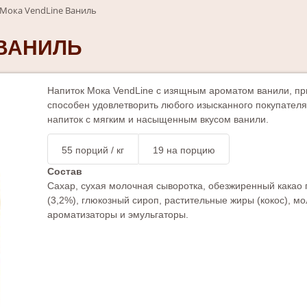
Мока VendLine Ваниль
 ВАНИЛЬ
Напиток Мока VendLine с изящным ароматом ванили, пр
способен удовлетворить любого изысканного покупате
напиток с мягким и насыщенным вкусом ванили.
55
порций / кг
19
на порцию
Состав
Сахар, сухая молочная сыворотка, обезжиренный какао п
(3,2%), глюкозный сироп, растительные жиры (кокос), мо
ароматизаторы и эмульгаторы.