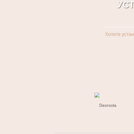
УС
Хотите уста