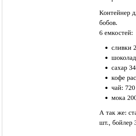
Контейнер д
бобов.
6 емкостей:
сливки 2
шоколад
сахар 34
кофе ра
чай: 720
мока 200
А так же: с
шт., бойлер 