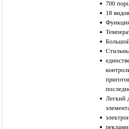
700 пор
18 видо
Функция
Темпера
Большой
Стильны
единств
контрол
приготов
последн
Легкий 
элемент
электро
рекламн