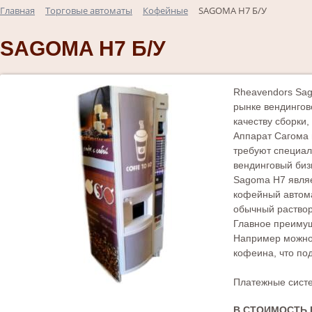
Главная
Торговые автоматы
Кофейные
SAGOMA H7 Б/У
SAGOMA H7 Б/У
Rheavendors Sag
рынке вендингов
качеству сборки
Аппарат Сагома 
требуют специал
вендинговый биз
Sagoma H7 являе
кофейный автома
обычный раствори
Главное преимущ
Например можно 
кофеина, что под
Платежные систе
В СТОИМОСТЬ 