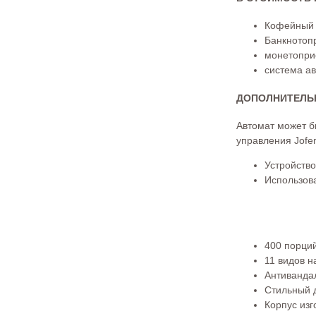
Кофейный
Банкнотоп
монетопри
система а
ДОПОЛНИТЕЛЬ
Автомат может б
управления Jofe
Устройство
Использов
400 порци
11 видов н
Антиванда
Стильный 
Корпус изг